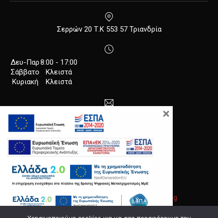
New Window
Σερρών 20 Τ.Κ 553 57 Τριανδρία
Δευ-Παρ
8:00 - 17:00
Σάββατο
Κλειστά
Κυριακή
Κλειστά
×
info@anodos-group.gr
New Window
Copyright © 2026
Anodos Group
.
|
Κατασκευή Ιστοσελίδων
Gama Advertising
Νέο παράθυρο
Θέμα WordPress από
FORQY