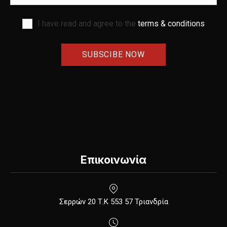
I have read and agree to the
terms & conditions
Επικοινωνία
New Window
Σερρών 20 Τ.Κ 553 57 Τριανδρία