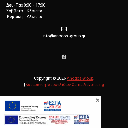
Δευ-Παρ
8:00 - 17:00
Σάββατο
Κλειστά
Κυριακή
Κλειστά
info@anodos-group.gr
New Window
Copyright © 2026
Anodos Group
.
|
Κατασκευή Ιστοσελίδων
Gama Advertising
Νέο παράθυρο
Θέμα WordPress από
FORQY
×
Επιστροφή στην κορυφή