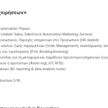
χειρήσεων»
χειρησιακών Πόρων
lated: Sales, Salesforce Automation Marketing, Service)
οσωπικού, Παροχής υπηρεσιών στο Προσωπικό (HR related)
 κύκλου ζωής παραγγελιών (Order Management), αναπλήρωσης απο
αι τιμολόγησης (PoS, Booking,Invoicing).
δας για τη μεταφορά και παράδοση προϊόντων/υπηρεσιών (routing, tr
κού ή προϊόντων (Asset mgt, IoT, RFID)
ων (BI, reporting & data analysis tools)
structure S/W