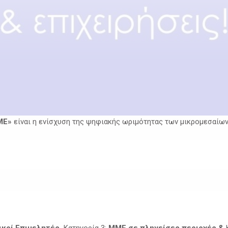
ΜΕ»
είναι η ενίσχυση της ψηφιακής ωριμότητας των μικρομεσαίω
κοί Επιμελητές,
Κατηγορία 3:
ΜΜΕ σε πληγείσες περιοχές &