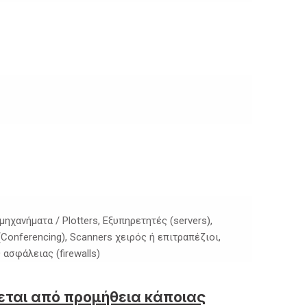
ηχανήματα / Plotters, Εξυπηρετητές (servers),
onferencing), Scanners χειρός ή επιτραπέζιοι,
 ασφάλειας (firewalls)
ύεται από προμήθεια κάποιας