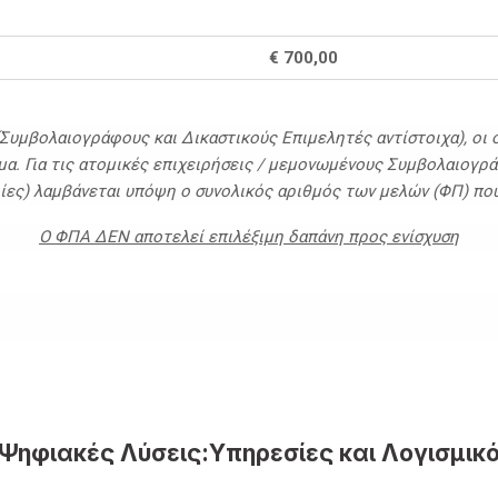
€ 700,00
υμβολαιογράφους και Δικαστικούς Επιμελητές αντίστοιχα), οι 
. Για τις ατομικές επιχειρήσεις / μεμονωμένους Συμβολαιογρά
αιρίες) λαμβάνεται υπόψη ο συνολικός αριθμός των μελών (ΦΠ) πο
Ο ΦΠΑ ΔΕΝ αποτελεί επιλέξιμη δαπάνη προς ενίσχυση
Ψηφιακές Λύσεις:Υπηρεσίες και Λογισμικ