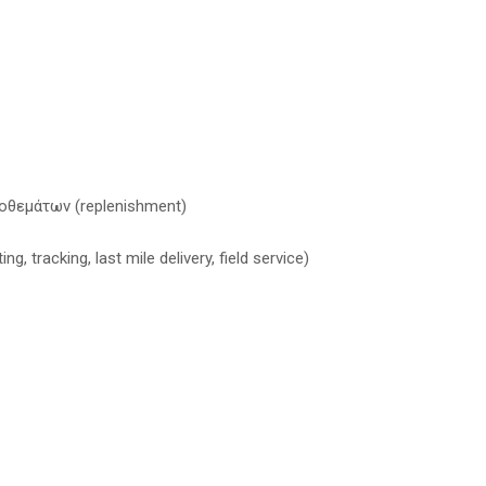
ΕΠ
θεμάτων (replenishment)
acking, last mile delivery, field service)