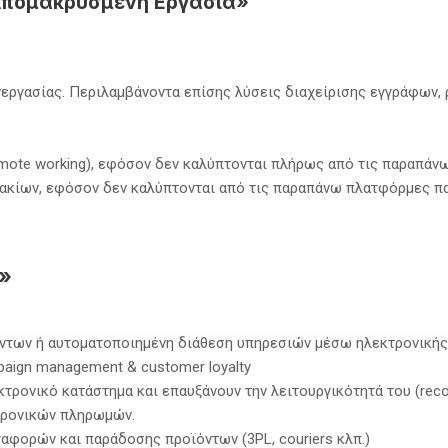
Απομακρυσμένη Εργασία»
νεργασίας. Περιλαμβάνοντα επίσης λύσεις διαχείρισης εγγράφων,
emote working), εφόσον δεν καλύπτονται πλήρως από τις παραπά
υλακίων, εφόσον δεν καλύπτονται από τις παραπάνω πλατφόρμες 
υ»
ντων ή αυτοματοποιημένη διάθεση υπηρεσιών μέσω ηλεκτρονική
ampaign management & customer loyalty
τρονικό κατάστημα και επαυξάνουν την λειτουργικότητά του (recom
κτρονικών πληρωμών.
ταφορών και παράδοσης προϊόντων (3PL, couriers κλπ.)