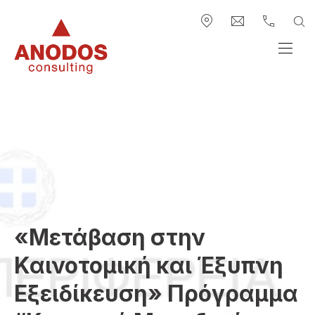
ΕΠΆΝΩ ΓΡΑΜΜΉ ΠΛΟΉΓΗΣΗ
ΚΛΕ
ΑΝ
Νέο παράθυρο
info@anodos-gr
+30 2313.
Anodos Group
ΠΛΟ
«Μετάβαση στην
Καινοτομική και Έξυπνη
Εξειδίκευση» Πρόγραμμα