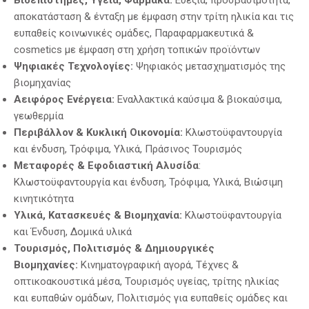
αποκατάσταση & ένταξη με έμφαση στην τρίτη ηλικία και τις
ευπαθείς κοινωνικές ομάδες, Παραφαρμακευτικά &
cosmetics με έμφαση στη χρήση τοπικών προϊόντων
Ψηφιακές Τεχνολογίες:
Ψηφιακός μετασχηματισμός της
βιομηχανίας
Αειφόρος Ενέργεια:
Εναλλακτικά καύσιμα & βιοκαύσιμα,
γεωθερμία
Περιβάλλον & Κυκλική Οικονομία:
Κλωστοϋφαντουργία
και ένδυση, Τρόφιμα, Υλικά, Πράσινος Τουρισμός
Μεταφορές & Εφοδιαστική Αλυσίδα
:
Κλωστοϋφαντουργία και ένδυση, Τρόφιμα, Υλικά, Βιώσιμη
κινητικότητα
Υλικά, Κατασκευές & Βιομηχανία:
Κλωστοϋφαντουργία
και Ένδυση, Δομικά υλικά
Τουρισμός, Πολιτισμός & Δημιουργικές
Βιομηχανίες:
Κινηματογραφική αγορά, Τέχνες &
οπτικοακουστικά μέσα, Τουρισμός υγείας, τρίτης ηλικίας
και ευπαθών ομάδων, Πολιτισμός για ευπαθείς ομάδες και