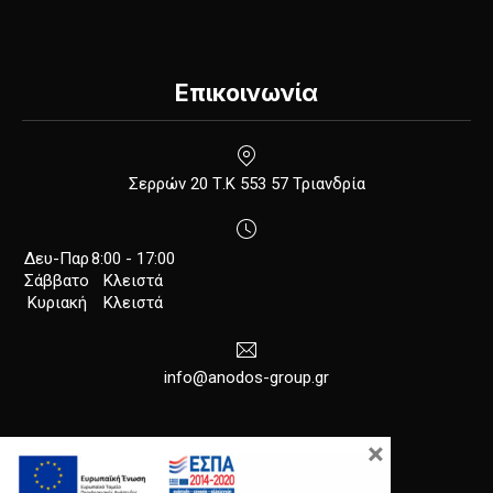
Επικοινωνία
New Window
Σερρών 20 Τ.Κ 553 57 Τριανδρία
Δευ-Παρ
8:00 - 17:00
Σάββατο
Κλειστά
Κυριακή
Κλειστά
info@anodos-group.gr
×
New Window