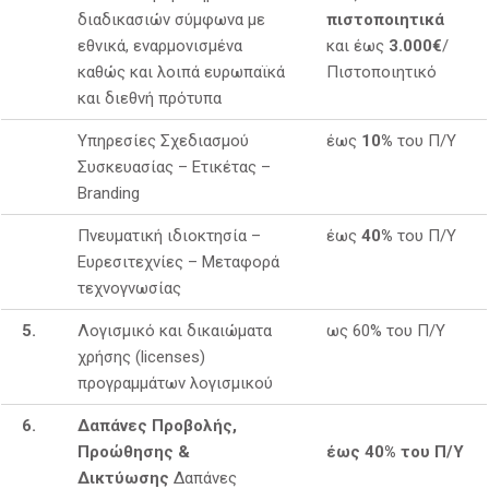
διαδικασιών σύμφωνα με
πιστοποιητικά
εθνικά, εναρμονισμένα
και έως
3.000€
/
καθώς και λοιπά ευρωπαϊκά
Πιστοποιητικό
και διεθνή πρότυπα
Υπηρεσίες Σχεδιασμού
έως
10%
του Π/Υ
Συσκευασίας – Ετικέτας –
Branding
Πνευματική ιδιοκτησία –
έως
40%
του Π/Υ
Ευρεσιτεχνίες – Μεταφορά
τεχνογνωσίας
5.
Λογισμικό και δικαιώματα
ως 60% του Π/Υ
χρήσης (licenses)
προγραμμάτων λογισμικού
6.
Δαπάνες Προβολής,
Προώθησης &
έως 40% του Π/Υ
Δικτύωσης
Δαπάνες