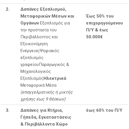
2.
Δαπάνες Εξοπλισμού,
Μεταφορικών Μέσων και
Έως 50% του
Οργάνων
Εξοπλισμός για
επιχορηγούμενου
την προστασία του
Π/Υ & έως
Περιβάλλοντος και
50.000€
ΠΡΟΗΓΟΎΜΕΝΟ
ΕΠ
Εξοικονόμηση
Ενέργειας
Ψηφιακός
εξοπλισμός
γραφείουΠαραγωγικός &
Μηχανολογικός
Εξοπλισμός
Ηλεκτρικά
Μεταφορικά Μέσα
(επαγγελματικής ή μικτής
χρήσης έως 9 θέσεων)
3.
Δαπάνες για Κτήρια,
έως 60% του Π/Υ
Γήπεδα, Εγκαταστάσεις
& Περιβάλλοντα Χώρο