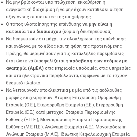
Να μην βρίσκονται υπό πτώχευση, εκκαθάριση ή
αναγκαστική διαχείριση ή να μην έχουν καταθέσει αίτηση
εξυγίανσης οι πιστωτές της επιχείρησης.
Ο τόπος υλοποίησης της επένδυσης
να μην είναι η
κατοικία του δικαιούχου
(κύρια ή δευτερεύουσα).
Να δεσμευτούν ότι μέχρι την ολοκλήρωση της επένδυσης
και ανάλογα με το είδος και τη φύση της προτεινόμενης
Πράξης, θα μεριμνήσουν για τις κατάλληλες παρεμβάσεις
έτσι ώστε να διασφαλίζεται η
πρόσβαση των ατόμων με
αναπηρία (ΑμΕΑ)
στις κτιριακές υποδομές, στις υπηρεσίες
και στα ηλεκτρονικά περιβάλλοντα, σύμφωνα με το ισχύον
θεσμικό πλαίσιο.
Να λειτουργούν αποκλειστικά με μία από τις ακόλουθες
μορφές επιχειρήσεων: Ατομική Επιχείρηση, Ομόρρυθμη
Εταιρεία (Ο.Ε.), Ετερόρρυθμη Εταιρεία (Ε.Ε.), Ετερόρρυθμη
Εταιρεία (Ε.Ε.) κατά μετοχές, Εταιρεία Περιορισμένης
Ευθύνης (Ε.Π.Ε.), Μονοπρόσωπη Εταιρεία Περιορισμένης
Ευθύνης (Μ.Ε.Π.Ε.), Ανώνυμη Εταιρεία (Α.Ε.), Μονοπρόσωπη
Ανώνυμη Εταιρεία (Μ.Α.Ε), Ιδιωτική Κεφαλαιουχική Εταιρεία