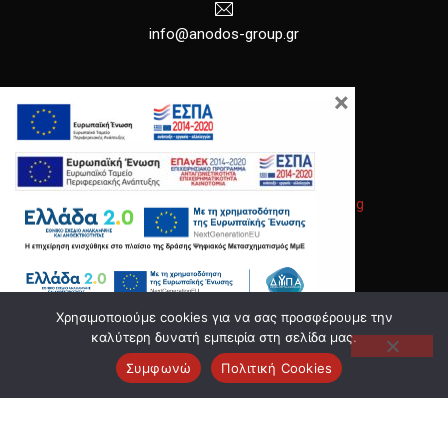
info@anodos-group.gr
×
New Window
Copyright © 2026
Anodos Group
.
|
Κατασκευή Ιστοσελίδων
Gama Advertising
Νέο παράθυρο
Θέμα WordPress από
FORQY
Επιστροφή στην κορυφή
Χρησιμοποιούμε cookies για να σας προσφέρουμε την
καλύτερη δυνατή εμπειρία στη σελίδα μας.
Συμφωνώ
Πολιτική Cookies
Αναζήτηση