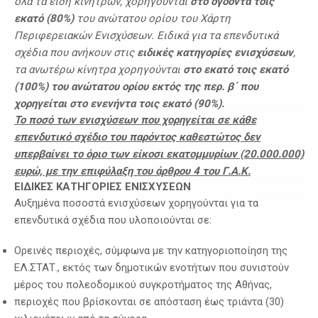
όλα τα είδη κινήτρων, χορηγούνται
στο ογδόντα τοις
εκατό (80%)
του ανώτατου ορίου του Χάρτη
Περιφερειακών Ενισχύσεων. Ειδικά για τα επενδυτικά
σχέδια που ανήκουν στις
ειδικές κατηγορίες ενισχύσεων
,
τα ανωτέρω κίνητρα χορηγούνται
στο εκατό τοις εκατό
(100%) του ανώτατου ορίου εκτός της περ. β΄ που
χορηγείται στο ενενήντα τοις εκατό (90%).
Το ποσό των ενισχύσεων που χορηγείται σε κάθε
επενδυτικό σχέδιο του παρόντος καθεστώτος δεν
υπερβαίνει το όριο των είκοσι εκατομμυρίων (20.000.000)
ευρώ, με την επιφύλαξη του άρθρου 4 του Γ.Α.Κ.
ΕΙΔΙΚΕΣ ΚΑΤΗΓΟΡΙΕΣ ΕΝΙΣΧΥΣΕΩΝ
Αυξημένα ποσοστά ενισχύσεων χορηγούνται για τα
επενδυτικά σχέδια που υλοποιούνται σε:
Ορεινές περιοχές, σύμφωνα με την κατηγοριοποίηση της
ΕΛ.ΣΤΑΤ., εκτός των δημοτικών ενοτήτων που συνιστούν
μέρος του πολεοδομικού συγκροτήματος της Αθήνας,
περιοχές που βρίσκονται σε απόσταση έως τριάντα (30)