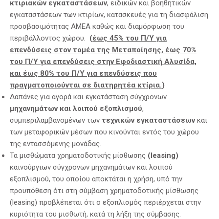
κτιριακών εγκαταστάσεων
, ειδικών και βοηθητικών
εγκαταστάσεων των κτιρίων, κατασκευές για τη διασφάλιση
προσβασιμότητας ΑΜΕΑ καθώς και διαμόρφωση του
περιβάλλοντος χώρου.
(
έως 45% του Π/Υ για
επενδύσεις στον τομέα της Μεταποίησης, έως 70%
του Π/Υ για επενδύσεις στην Εφοδιαστική Αλυσίδα,
και έως 80% του Π/Υ για επενδύσεις που
πραγματοποιούνται σε διατηρητέα κτίρια.
)
Δαπάνες για αγορά και εγκατάσταση σύγχρονων
μηχανημάτων και λοιπού εξοπλισμού
,
συμπεριλαμβανομένων των
τεχνικών εγκαταστάσεων
και
των μεταφορικών μέσων που κινούνται εντός του χώρου
της εντασσόμενης μονάδας.
Τα μισθώματα χρηματοδοτικής μίσθωσης
(
leasing
)
καινούργιων σύγχρονων μηχανημάτων και λοιπού
εξοπλισμού, του οποίου αποκτάται η χρήση, υπό την
προϋπόθεση ότι στη σύμβαση χρηματοδοτικής μίσθωσης
(leasing) προβλέπεται ότι ο εξοπλισμός περιέρχεται στην
κυριότητα του μισθωτή, κατά τη λήξη της σύμβασης.