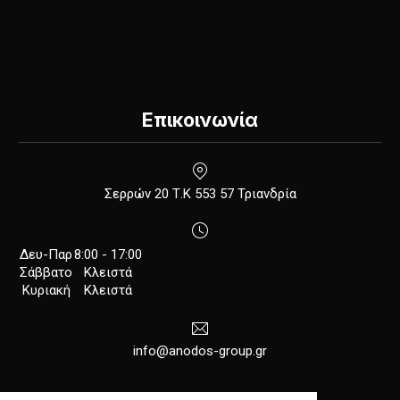
Επικοινωνία
New Window
Σερρών 20 Τ.Κ 553 57 Τριανδρία
Δευ-Παρ
8:00 - 17:00
Σάββατο
Κλειστά
Κυριακή
Κλειστά
info@anodos-group.gr