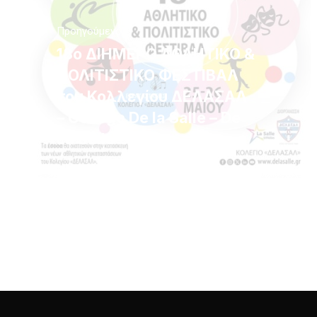
Προηγούμενο
18ο ΔΙΗΜΕΡΟ ΑΘΛΗΤΙΚΟ &
ΠΟΛΙΤΙΣΤΙΚΟ ΦΕΣΤΙΒΑΛ
του Κολλεγίου ΔΕΛΑΣΑΛ
– College De la Salle – De
La Salle College