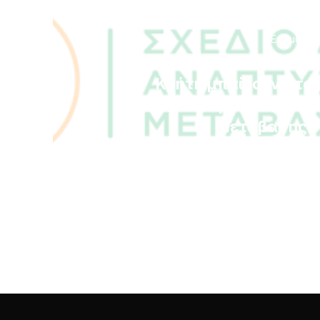
Επόμενο
Τα νησιά του Αιγαίου &
Κρήτη μπαίνουν στο
Ταμείο Δίκαιης
Μετάβασης.