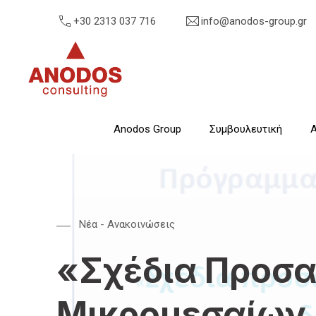
+30 2313 037 716
info@anodos-group.gr
Anodos Group
Anodos Group
Συμβουλευτική
Α
Nέα - Ανακοινώσεις
«Σχέδια Προσ
Μικρομεσαίων 