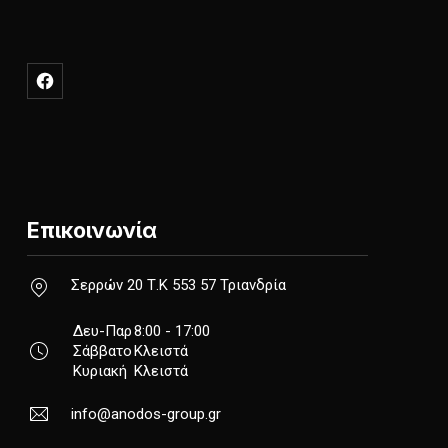
New Window
Επικοινωνία
New Window
Σερρών 20 Τ.Κ 553 57 Τριανδρία
Δευ-Παρ
8:00 - 17:00
Σάββατο
Κλειστά
Κυριακή
Κλειστά
info@anodos-group.gr