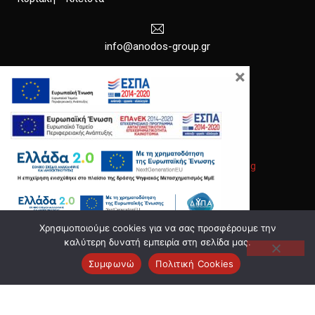
info@anodos-group.gr
×
New Window
Copyright © 2026
Anodos Group
.
|
Κατασκευή Ιστοσελίδων
Gama Advertising
Νέο παράθυρο
Θέμα WordPress από
FORQY
Χρησιμοποιούμε cookies για να σας προσφέρουμε την
Επιστροφή στην κορυφή
καλύτερη δυνατή εμπειρία στη σελίδα μας.
Συμφωνώ
Πολιτική Cookies