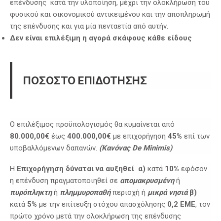
επένδυσης κατά την υλοποίηση, μέχρι την ολοκλήρωση του
φυσικού και οικονομικού αντικειμένου και την αποπληρωμή
της επένδυσης και για μία πενταετία από αυτήν.
Δεν είναι επιλέξιμη η αγορά σκάφους κάθε είδους
ΠΟΣΟΣΤΟ ΕΠΙΔΟΤΗΣΗΣ
Ο επιλέξιμος προϋπολογισμός θα κυμαίνεται από
80.000,00€
έως
400.000,00€
με επιχορήγηση
45%
επί των
υποβαλλόμενων δαπανών.
(Κανόνας
De
Minimis
)
Η
Επιχορήγηση δύναται να αυξηθεί
α)
κατά
10%
εφόσον
η επένδυση πραγματοποιηθεί σε
απομακρυσμένη
ή
πυρόπληκτη
ή
πλημμυροπαθή
περιοχή ή
μικρά νησιά
β)
κατά
5%
με την επίτευξη στόχου απασχόλησης
0,2 ΕΜΕ
, τον
πρώτο χρόνο μετά την ολοκλήρωση της επένδυσης