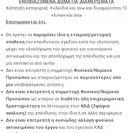
ΕΝΟΙΚΙΑΖΟΜΕΝΑ ΔΩΜΑΤΙΑ-ΔΙΑΜΕΡΙΣΜΑΤΑ
Κατάταξη κατηγορίας 4 κλειδιά και άνω και δυναμικότητα 12
κλινών και άνω
Επισημαίνεται ότι:
Θα πρέπει να
παραμένει ίδια η εταιρική/μετοχική
σύνθεση
του επενδυτικού σχεδίου κατά την υλοποίηση,
μέχρι την ολοκλήρωση του φυσικού και οικονομικού
αντικειμένου και την αποπληρωμή της επένδυσης και για
μία πενταετία από αυτήν.
Δεν είναι επιτρεπτή η συμμετοχή
Φυσικού/Νομικού
Προσώπου
ως εταίρου/μετόχου σε
περισσότερες από
μία
υποβαλλόμενες αιτήσεις.
Δεν είναι επιτρεπτή η συμμετοχή Φυσικού/Νομικού
Προσώπου
ως εταίρου αν
διαθέτει ήδη
επιχειρηματική
δραστηριότητα
σε λειτουργία στον
ΚΑΔ (2ψήφια
ανάλυση)
της επένδυσης στην ίδια ή σε άλλη περιφέρεια.
Δεν είναι επιτρεπτή η ουσιώδης αλλαγή φυσικού
αντικειμένου του έργου
και του σχετικού ΚΑΔ