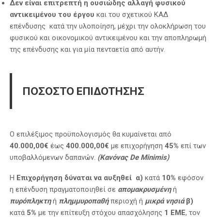
Δεν είναι επιτρεπτή η ουσιώδης αλλαγή φυσικού
αντικειμένου του έργου
και του σχετικού ΚΑΔ
επένδυσης κατά την υλοποίηση, μέχρι την ολοκλήρωση του
φυσικού και οικονομικού αντικειμένου και την αποπληρωμή
της επένδυσης και για μία πενταετία από αυτήν.
ΠΟΣΟΣΤΟ ΕΠΙΔΟΤΗΣΗΣ
Ο επιλέξιμος προϋπολογισμός θα κυμαίνεται από
40.000,00€
έως
400.000,00€
με επιχορήγηση
45%
επί των
υποβαλλόμενων δαπανών.
(Κανόνας
De Minimis)
Η
Επιχορήγηση δύναται να αυξηθεί
α)
κατά
10%
εφόσον
η επένδυση πραγματοποιηθεί σε
απομακρυσμένη
ή
πυρόπληκτη
ή
πλημμυροπαθή
περιοχή ή
μικρά νησιά
β)
κατά
5%
με την επίτευξη στόχου απασχόλησης
1 ΕΜΕ
, τον