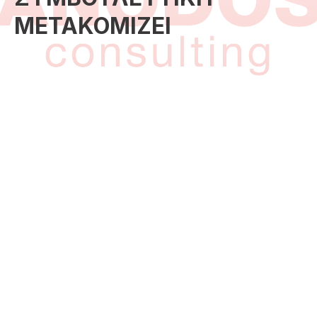
ΜΕΤΑΚΟΜΙΖΕΙ
Η Anodos Συμβουλευτική μετακομίζει σε νέο και
μεγαλύτερο χώρο στην οδό
Σερρών 20, Τ.Κ. 55337 στην
περιοχή της Τριανδρίας
. Από την Δευτέρα 17 Νοεμβρίου
2025 θα σας υποδεχτούμε στον νέο μας γραφείο για να σας
βοηθήσουμε με την υλοποίηση των επενδυτικών σας
σχεδίων.
Θα θέλαμε την κατανόηση σας καθώς δεν θα μπορούμε να
σας εξυπηρετήσουμε επαρκώς την Παρασκευή 14/11/2025