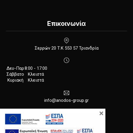
Επικοινωνία
New Window
Σερρών 20 Τ.Κ 553 57 Τριανδρία
Δευ-Παρ
8:00 - 17:00
Σάββατο
Κλειστά
Κυριακή
Κλειστά
info@anodos-group.gr
×
New Window