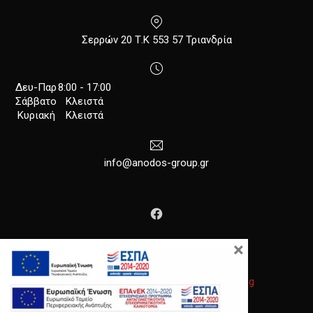
New Window
Σερρών 20 Τ.Κ 553 57 Τριανδρία
Δευ-Παρ
8:00 - 17:00
Σάββατο
Κλειστά
Κυριακή
Κλειστά
info@anodos-group.gr
New Window
×
Copyright © 2026
Anodos Group
.
|
Κατασκευή Ιστοσελίδων
Gama Advertising
Νέο παράθυρο
Θέμα WordPress από
FORQY